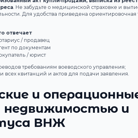
изованный акт купли‑продажи, выписка из реест
дреса
. Не забудьте о медицинской страховке и выпи
льности. Для удобства приведена ориентировочная
то отвечает
отариус / продавец
гент по документам
окупатель / юрист
реводов требованиям воеводского управления;
 всех квитанций и актов для подачи заявления.
ские и операционны
я недвижимостью и
туса ВНЖ