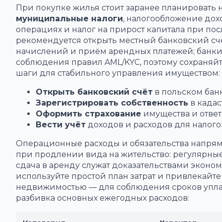
При покупке жилья стоит заранее планировать н
муниципальные налоги
, налогообложение до
операциях и налог на прирост капитала при п
рекомендуется открыть местный банковский счё
начислений и приём арендных платежей; банк
соблюдения правил AML/KYC, поэтому сохраняй
шаги для стабильного управления имуществом:
Открыть банковский счёт
в польском банк
Зарегистрировать собственность
в кадас
Оформить страхование
имущества и ответ
Вести учёт
доходов и расходов для налого
Операционные расходы и обязательства напрям
при продлении вида на жительство: регулярны
сдача в аренду служат доказательствами эконо
используйте простой план затрат и привлекайт
недвижимостью — для соблюдения сроков упла
разбивка основных ежегодных расходов: