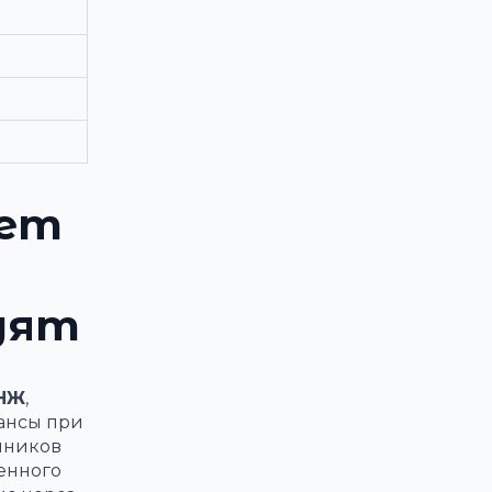
яет
дят
ВНЖ
,
ансы при
чников
венного