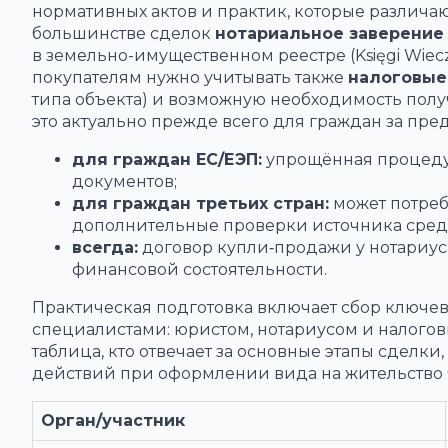
нормативных актов и практик, которые различаю
большинстве сделок
нотариальное заверение
в земельно-имущественном реестре (Księgi Wie
покупателям нужно учитывать также
налоговые
типа объекта) и возможную необходимость пол
это актуально прежде всего для граждан за пре
для граждан ЕС/ЕЭП:
упрощённая процеду
документов;
для граждан третьих стран:
может потреб
дополнительные проверки источника сред
всегда:
договор купли‑продажи у нотариус
финансовой состоятельности.
Практическая подготовка включает сбор ключ
специалистами: юристом, нотариусом и налого
таблица, кто отвечает за основные этапы сделк
действий при оформлении вида на жительство
Орган/участник