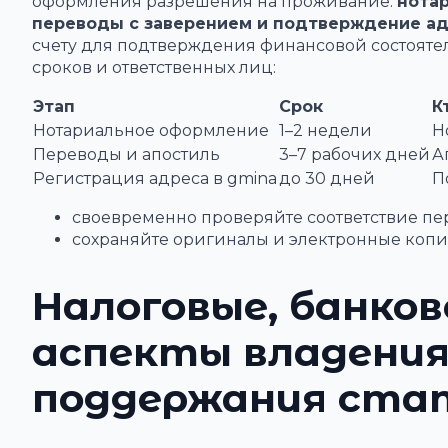
оформления разрешения на проживание:
нотар
переводы с заверением и подтверждение а
счету для подтверждения финансовой состояте
сроков и ответственных лиц:
Этап
Срок
К
Нотариальное оформление
1–2 недели
Н
Переводы и апостиль
3–7 рабочих дней
А
Регистрация адреса в gmina
до 30 дней
П
своевременно проверяйте соответствие пе
сохраняйте оригиналы и электронные копии
Налоговые, банков
аспекты владени
поддержания ста