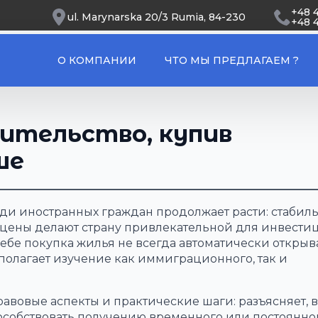
+48 
ul. Marynarska 20/3 Rumia, 84-230
+48 
О КОМПАНИИ
ЧТО МЫ ПРЕДЛАГАЕМ ?
жительство, купив
ше
ди иностранных граждан продолжает расти: стабил
е цены делают страну привлекательной для инвести
себе покупка жилья не всегда автоматически открыва
полагает изучение как иммиграционного, так и
авовые аспекты и практические шаги: разъясняет, в
собствовать получению временного или постоянно