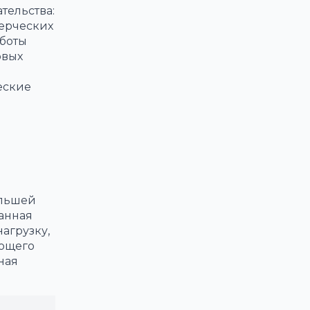
тельства:
мерческих
аботы
овых
еские
ольшей
анная
агрузку,
яющего
ная