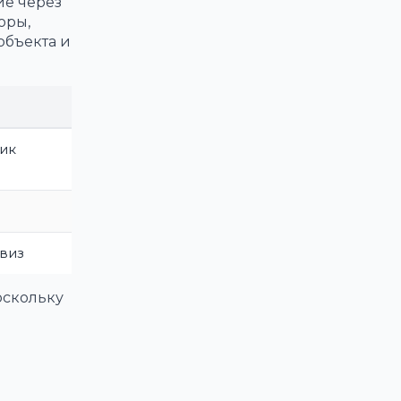
ие через
оры,
объекта и
ик
 виз
поскольку