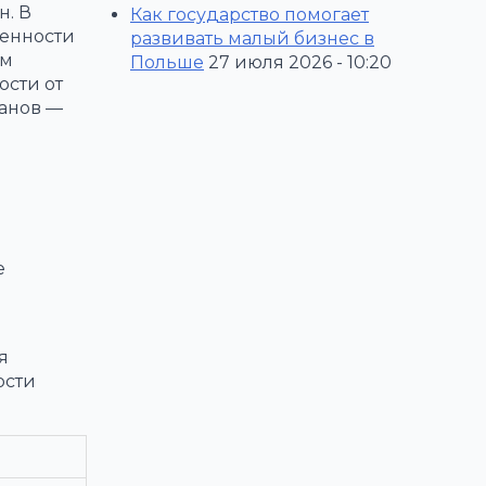
н. В
Как государство помогает
венности
развивать малый бизнес в
ым
Польше
27 июля 2026 - 10:20
ости от
ганов —
и
е
я
ости