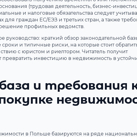
основания (трудовая деятельность, бизнес-инвести
рмальные и налоговые обязательства следует учитыва
для граждан ЕС/ЕЭЗ и третьих стран, а также треб
азрешение профильных ведомств.
е руководство: краткий обзор законодательной баз
сроки и типичные риски, на которые стоит обратит
ствию с юристом и риелтором. Читатель получит
ят превратить инвестицию в недвижимость в устой
база и требования 
 покупке недвижимо
жимости в Польше базируются на ряде националь