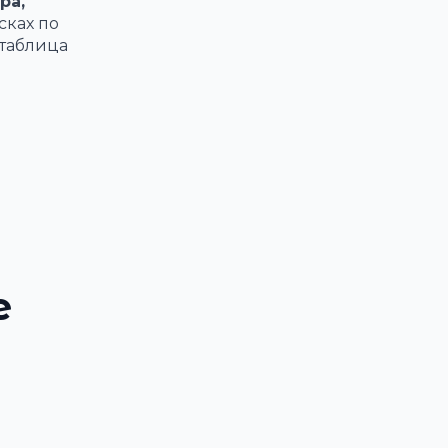
ра,
сках по
 таблица
е