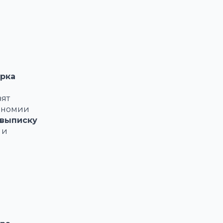
рка
вят
кономии
 выписку
 и