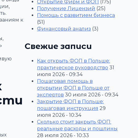
Открытие Фирм и ФОП
(175)
ции,
Получение Лицензий
(25)
ть.
Помощь с развитием бизнеса
ованиям к
(51)
Финансовый анализ
(3)
ы,
Свежие записи
ь
чивую
Как открыть ФОП в Польше:
практическое руководство
31
июля 2026 - 09:34
Пошаговая помощь в
к
открытии ФОП в Польше от
экспертов
30 июля 2026 - 09:34
сти
Закрытие ФОП в Польше:
пошаговая инструкция
29
июля 2026 - 10:34
Сколько стоит закрыть ФОП:
реальные расходы и пошлины
ных
28 июля 2026 - 10:33