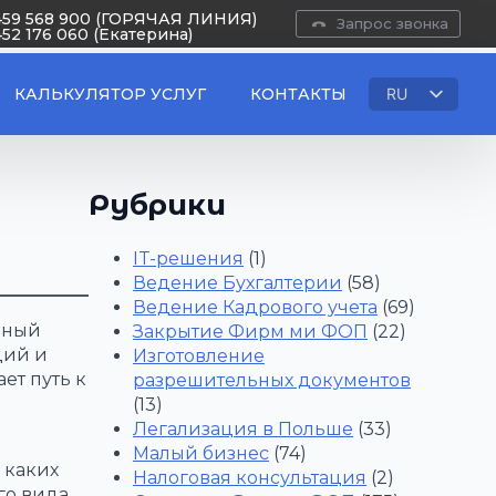
459 568 900 (ГОРЯЧАЯ ЛИНИЯ)
Запрос звонка
452 176 060 (Екатерина)
КАЛЬКУЛЯТОР УСЛУГ
КОНТАКТЫ
RU
PL
UA
EN
Рубрики
IT-решения
(1)
Ведение Бухгалтерии
(58)
Ведение Кадрового учета
(69)
ьный
Закрытие Фирм ми ФОП
(22)
ций и
Изготовление
ет путь к
разрешительных документов
(13)
Легализация в Польше
(33)
Малый бизнес
(74)
 каких
Налоговая консультация
(2)
го вида