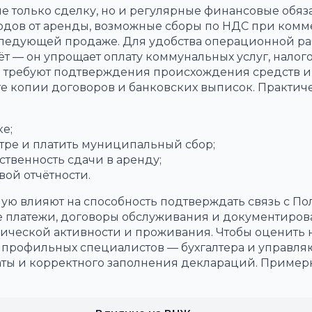
е только сделку, но и регулярные финансовые обяза
ходов от аренды, возможные сборы по НДС при ком
оследующей продаже. Для удобства операционной р
т — он упрощает оплату коммунальных услуг, налог
и требуют подтверждения происхождения средств и
те копии договоров и банковских выписок. Практич
е;
тре и платить муниципальный сбор;
ственность сдачи в аренду;
вой отчётности.
ую влияют на способность подтверждать связь с П
е платежи, договоры обслуживания и документиров
мической активности и проживания. Чтобы оценить н
е профильных специалистов — бухгалтера и управл
ты и корректного заполнения деклараций. Пример