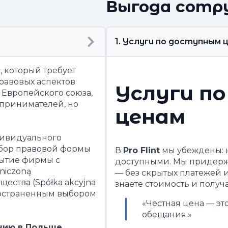
Выгода сотр
1. Услуги по доступным 
, который требует
равовых аспектов
Услуги п
м Европейского союза,
принимателей, но
ценам
ивидуального
ыбор правовой формы
В
Pro Flint
мы убеждены: 
рытие фирмы с
доступными. Мы придерж
niczoną
— без скрытых платежей и
бщества (Spółka akcyjna
знаете стоимость и получ
пространенным выбором
«Честная цена — это 
обещания.»
нию в Польше