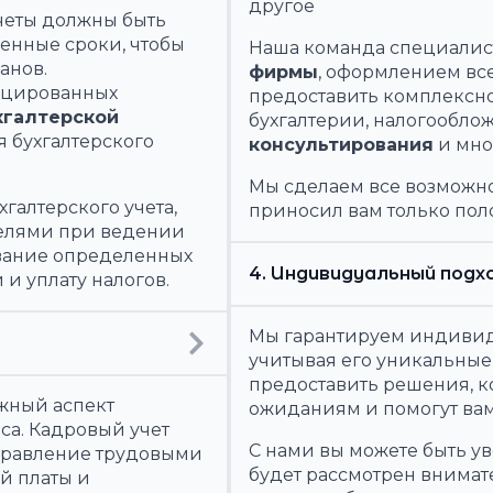
другое
тчеты должны быть
енные сроки, чтобы
Наша команда специалист
анов.
фирмы
, оформлением все
ицированных
предоставить комплексн
хгалтерской
бухгалтерии, налогообло
 бухгалтерского
консультирования
и мно
Мы сделаем все возможно
галтерского учета,
приносил вам только пол
елями при ведении
ование определенных
4. Индивидуальный подх
 и уплату налогов.
Мы гарантируем индивид
учитывая его уникальные 
предоставить решения, к
ажный аспект
ожиданиям и помогут вам
са. Кадровый учет
С нами вы можете быть ув
управление трудовыми
будет рассмотрен внимат
й платы и