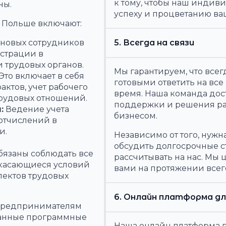
к тому, чтобы наш индив
ны.
успеху и процветанию ва
в Польше включают:
5. Всегда на связи
новых сотрудников
страции в
и трудовых органов.
Мы гарантируем, что всег
Это включает в себя
готовыми ответить на все
ктов, учет рабочего
время. Наша команда дос
трудовых отношений.
поддержки и решения ра
:
Ведение учета
бизнесом.
 отчислений в
и.
Независимо от того, нужн
обсудить долгосрочные с
язаны соблюдать все
рассчитывать на нас. Мы 
 касающиеся условий
вами на протяжении всего
спектов трудовых
6. Онлайн платформа дл
 предпринимателям
ванные программные
Наша онлайн платформа 