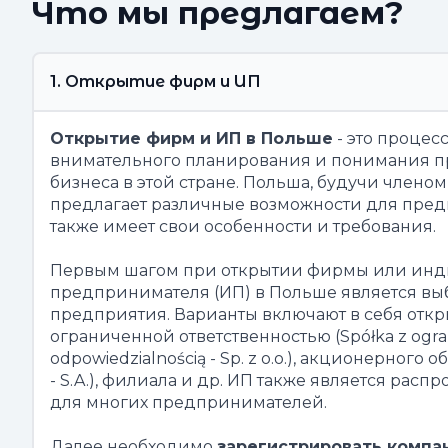
Что мы предлагаем?
1. Открытие фирм и ИП
Открытие фирм и ИП в Польше
- это процесс
внимательного планирования и понимания п
бизнеса в этой стране. Польша, будучи члено
предлагает различные возможности для пред
также имеет свои особенности и требования.
Первым шагом при открытии фирмы или инд
предпринимателя (ИП) в Польше является в
предприятия. Варианты включают в себя отк
ограниченной ответственностью (Spółka z ogra
odpowiedzialnością - Sp. z o.o.), акционерного о
- S.A.), филиала и др. ИП также является рас
для многих предпринимателей.
Далее необходимо
зарегистрировать компа