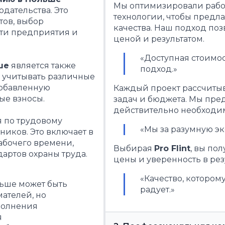
Мы оптимизировали рабо
дательства. Это
технологии, чтобы предл
тов, выбор
качества. Наш подход по
ти предприятия и
ценой и результатом.
«Доступная стоимо
ше
является также
подход.»
учитывать различные
 добавленную
Каждый проект рассчитыв
ые взносы.
задач и бюджета. Мы пред
действительно необходи
я по трудовому
«Мы за разумную эк
ников. Это включает в
абочего времени,
Выбирая
Pro Flint
, вы по
артов охраны труда.
цены и уверенность в рез
«Качество, котором
ьше может быть
радует.»
ателей, но
полнения
я