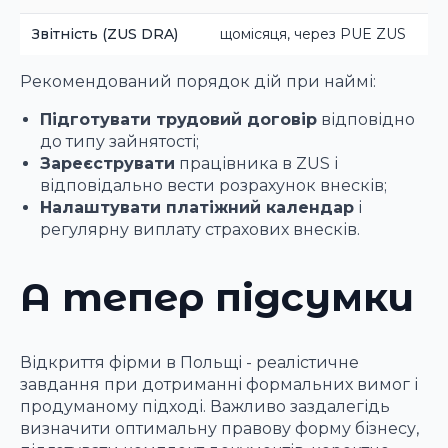
Звітність (ZUS DRA)
щомісяця, через PUE ZUS
Рекомендований порядок дій при наймі:
Підготувати трудовий договір
відповідно
до типу зайнятості;
Зареєструвати
працівника в ZUS і
відповідально вести розрахунок внесків;
Налаштувати платіжний календар
і
регулярну виплату страхових внесків.
А тепер підсумки
Відкриття фірми в Польщі - реалістичне
завдання при дотриманні формальних вимог і
продуманому підході. Важливо заздалегідь
визначити оптимальну правову форму бізнесу,