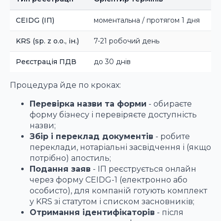
CEIDG (ІП)
моментальна / протягом 1 дня
KRS (sp. z o.o., ін.)
7-21 робочий день
Реєстрація ПДВ
до 30 днів
Процедура йде по кроках:
Перевірка назви та форми
- обираєте
форму бізнесу і перевіряєте доступність
назви;
Збір і переклад документів
- робите
переклади, нотаріальні засвідчення і (якщо
потрібно) апостиль;
Подання заяв
- ІП реєструється онлайн
через форму CEIDG-1 (електронно або
особисто), для компаній готують комплект
у KRS зі статутом і списком засновників;
Отримання ідентифікаторів
- після