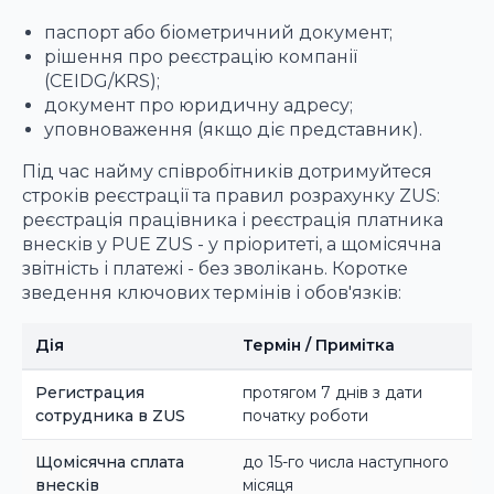
паспорт або біометричний документ;
рішення про реєстрацію компанії
(CEIDG/KRS);
документ про юридичну адресу;
уповноваження (якщо діє представник).
Під час найму співробітників дотримуйтеся
строків реєстрації та правил розрахунку ZUS:
реєстрація працівника і реєстрація платника
внесків у PUE ZUS - у пріоритеті, а щомісячна
звітність і платежі - без зволікань. Коротке
зведення ключових термінів і обов'язків:
Дія
Термін / Примітка
Регистрация
протягом 7 днів з дати
сотрудника в ZUS
початку роботи
Щомісячна сплата
до 15-го числа наступного
внесків
місяця