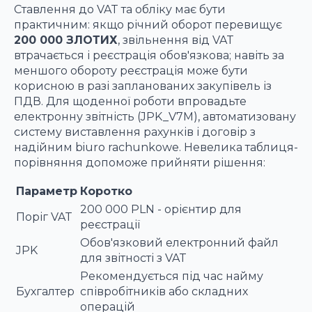
Ставлення до VAT та обліку має бути
практичним: якщо річний оборот перевищує
200 000 ЗЛОТИХ
, звільнення від VAT
втрачається і реєстрація обов'язкова; навіть за
меншого обороту реєстрація може бути
корисною в разі запланованих закупівель із
ПДВ. Для щоденної роботи впровадьте
електронну звітність (JPK_V7M), автоматизовану
систему виставлення рахунків і договір з
надійним biuro rachunkowe. Невелика таблиця-
порівняння допоможе прийняти рішення:
Параметр
Коротко
200 000 PLN - орієнтир для
Поріг VAT
реєстрації
Обов'язковий електронний файл
JPK
для звітності з VAT
Рекомендується під час найму
Бухгалтер
співробітників або складних
операцій