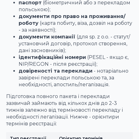
паспорт
(біометричний або з перекладом
польською);
документи про право на проживання/
роботу
(карта побиту, віза, дозвіл на роботу
- за наявності);
документи компанії
(для sp. z o.o. - статут/
установчий договір, протокол створення,
дані засновників);
ідентифікаційні номери
(PESEL - якщо є,
NIP/REGON - після реєстрації);
довіреності та переклади
- нотаріально
завірені переклади польською та, за
необхідності, апостиль/легалізація.
Підготовка повного пакета і переклади
зазвичай займають від кількох днів до 2-3
тижнів залежно від терміновості перекладу і
необхідності легалізації. Нижче - орієнтири
термінів реєстрації:
Тип реєстрації
Орієнтир термінів