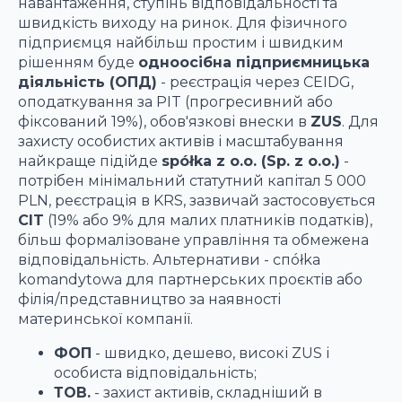
навантаження, ступінь відповідальності та
швидкість виходу на ринок. Для фізичного
підприємця найбільш простим і швидким
рішенням буде
одноосібна підприємницька
діяльність (ОПД)
- реєстрація через CEIDG,
оподаткування за PIT (прогресивний або
фіксований 19%), обов'язкові внески в
ZUS
. Для
захисту особистих активів і масштабування
найкраще підійде
spółka z o.o. (Sp. z o.o.)
-
потрібен мінімальний статутний капітал 5 000
PLN, реєстрація в KRS, зазвичай застосовується
CIT
(19% або 9% для малих платників податків),
більш формалізоване управління та обмежена
відповідальність. Альтернативи - спółka
komandytowa для партнерських проєктів або
філія/представництво за наявності
материнської компанії.
ФОП
- швидко, дешево, високі ZUS і
особиста відповідальність;
ТОВ.
- захист активів, складніший в