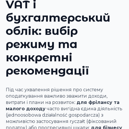
VAT і
бухгалтерський
облік: вибір
режиму та
конкретні
рекомендації
Під час ухвалення рішення про систему
оподаткування важливо зважити доходи,
витрати і плани на розвиток:
для фрілансу та
малого доходу
часто вигідна єдина діяльність
(jednoosobowa działalność gospodarcza) з
можливістю застосування ryczałt (фіксований
податок) або прогресивної шкали;
для бізнесу