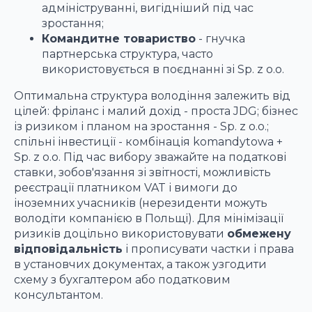
адмініструванні, вигідніший під час
зростання;
Командитне товариство
- гнучка
партнерська структура, часто
використовується в поєднанні зі Sp. z o.o.
Оптимальна структура володіння залежить від
цілей: фріланс і малий дохід - проста JDG; бізнес
із ризиком і планом на зростання - Sp. z o.o.;
спільні інвестиції - комбінація komandytowa +
Sp. z o.o. Під час вибору зважайте на податкові
ставки, зобов'язання зі звітності, можливість
реєстрації платником VAT і вимоги до
іноземних учасників (нерезиденти можуть
володіти компанією в Польщі). Для мінімізації
ризиків доцільно використовувати
обмежену
відповідальність
і прописувати частки і права
в установчих документах, а також узгодити
схему з бухгалтером або податковим
консультантом.