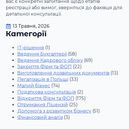
вас є конкретні запитання щодо етапів
реєстрації або вимог, зверніться до фахівця для
детальної консультації.
13 Травня, 2026
Категорії
IT-рішення
(1)
Ведення Бухгалтерії
(58)
Ведення Кадрового обліку
(69)
Закриття Фірм та ФОП
(22)
Виготовлення дозвільних документів
(13)
Легалізація в Польщі
(33)
Малий бізнес
(74)
Податкова консультація
(2)
Відкриття Фірм та ФОП
(175)
Отримання Ліцензій
(25)
Допомога з розвитком бізнесу
(51)
Фінансовий аналіз
(3)