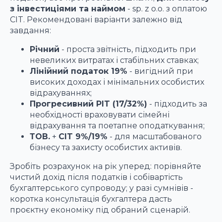
з інвестиціями та наймом
- sp. z o.o. з оплатою
CIT. Рекомендовані варіанти залежно від
завдання:
Річний
- проста звітність, підходить при
невеликих витратах і стабільних ставках;
Лінійний податок 19%
- вигідний при
високих доходах і мінімальних особистих
відрахуваннях;
Прогресивний PIT (17/32%)
- підходить за
необхідності враховувати сімейні
відрахування та поетапне оподаткування;
ТОВ.
+
CIT 9%/19%
- для масштабованого
бізнесу та захисту особистих активів.
Зробіть розрахунок на рік уперед: порівняйте
чистий дохід після податків і собівартість
бухгалтерського супроводу; у разі сумнівів -
коротка консультація бухгалтера дасть
проєктну економіку під обраний сценарій.