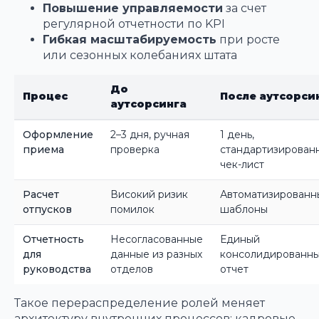
Повышение управляемости
за счет
регулярной отчетности по KPI
Гибкая масштабируемость
при росте
или сезонных колебаниях штата
До
Процес
После аутсорси
аутсорсинга
Оформление
2–3 дня, ручная
1 день,
приема
проверка
стандартизирован
чек-лист
Расчет
Високий ризик
Автоматизированн
отпусков
помилок
шаблоны
Отчетность
Несогласованные
Единый
для
данные из разных
консолидированн
руководства
отделов
отчет
Такое перераспределение ролей меняет
архитектуру внутренних процессов: кадровые