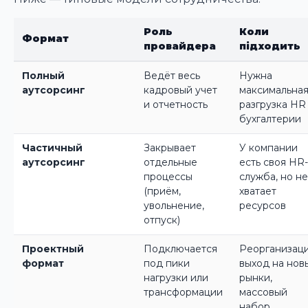
Роль
Коли
Формат
провайдера
підходить
Полный
Ведёт весь
Нужна
аутсорсинг
кадровый учет
максимальна
и отчетность
разгрузка HR
бухгалтерии
Частичный
Закрывает
У компании
аутсорсинг
отдельные
есть своя HR-
процессы
служба, но не
(приём,
хватает
увольнение,
ресурсов
отпуск)
Проектный
Подключается
Реорганизаци
формат
под пики
выход на нов
нагрузки или
рынки,
трансформации
массовый
набор