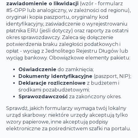
zawiadomienie o likwidacji
(wzór - formularz
#5-OPP lub analogiczny, w zależności od regionu),
oryginał i kopia paszportu, oryginalny kod
identyfikacyjny, zaświadczenie o wyrejestrowaniu
płatnika ERU (jeśli dotyczy) oraz raporty za ostatni
okres sprawozdawczy. Zaleca się dołączenie
potwierdzenia braku zaległości podatkowych i
opłat - wyciąg z Jednolitego Rejestru Długów lub
wyciąg bankowy. Obowiązkowe elementy pakietu:
Oświadczenie
do zamknięcia;
Dokumenty identyfikacyjne
(paszport, NIP);
Deklaracje rozliczeniowe
z budżetem i
środkami pozabudżetowymi;
Sprawozdawczość
za zakończony okres.
Sprawdź, jakich formularzy wymaga twój lokalny
urząd skarbowy: niektóre urzędy akceptują tylko
wzory papierowe, inne akceptują podpisy
elektroniczne za pośrednictwem szafki na portalu.