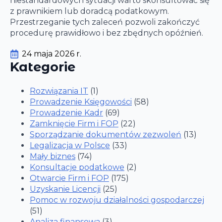
niestandardowych sytuacji warto skonsultować się
z prawnikiem lub doradcą podatkowym.
Przestrzeganie tych zaleceń pozwoli zakończyć
procedurę prawidłowo i bez zbędnych opóźnień.
24 maja 2026 r.
Kategorie
Rozwiązania IT
(1)
Prowadzenie Księgowości
(58)
Prowadzenie Kadr
(69)
Zamknięcie Firm i FOP
(22)
Sporządzanie dokumentów zezwoleń
(13)
Legalizacja w Polsce
(33)
Mały biznes
(74)
Konsultacje podatkowe
(2)
Otwarcie Firm i FOP
(175)
Uzyskanie Licencji
(25)
Pomoc w rozwoju działalności gospodarczej
(51)
Analiza finansowa
(3)