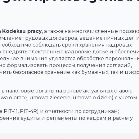
а
Kodeksu pracy
, а также на многочисленные подза
рмление трудовых договоров, ведение личных дел 
 необходимо соблюдать сроки хранения кадровых
тно внедрять электронные кадровые досье и обеспеч
дельное внимание уделяется обработке персональн
жно формализовать процессы получения согласий,
ечить безопасное хранение как бумажных, так и циф
 в налоговые органы на основе актуальных ставок;
a o pracę, umowa zlecenie, umowa o dzieło) с учетом
е PIT-11, PIT-4R) и отчетности по сотрудникам;
ренние аудиты и регламенты по кадрам и расчету