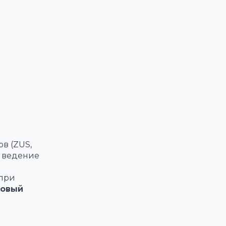
в (ZUS,
и ведение
 при
товый