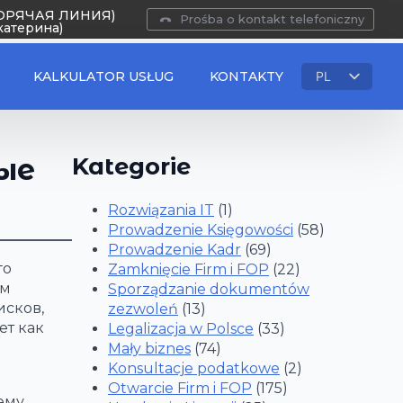
(ГОРЯЧАЯ ЛИНИЯ)
Prośba o kontakt telefoniczny
катерина)
KALKULATOR USŁUG
KONTAKTY
PL
RU
UA
EN
ые
Kategorie
Rozwiązania IT
(1)
Prowadzenie Księgowości
(58)
Prowadzenie Kadr
(69)
го
Zamknięcie Firm i FOP
(22)
ом
Sporządzanie dokumentów
исков,
zezwoleń
(13)
ет как
Legalizacja w Polsce
(33)
Mały biznes
(74)
Konsultacje podatkowe
(2)
Otwarcie Firm i FOP
(175)
ему