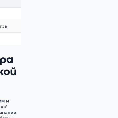
огов
ера
кой
ом и
ьной
омпании
: