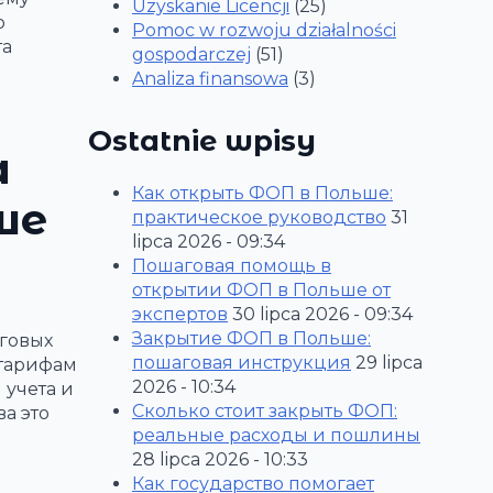
Uzyskanie Licencji
(25)
о
Pomoc w rozwoju działalności
та
gospodarczej
(51)
Analiza finansowa
(3)
Ostatnie wpisy
а
Как открыть ФОП в Польше:
ше
практическое руководство
31
lipca 2026 - 09:34
Пошаговая помощь в
открытии ФОП в Польше от
экспертов
30 lipca 2026 - 09:34
Закрытие ФОП в Польше:
оговых
пошаговая инструкция
29 lipca
 тарифам
2026 - 10:34
 учета и
Сколько стоит закрыть ФОП:
а это
реальные расходы и пошлины
28 lipca 2026 - 10:33
Как государство помогает