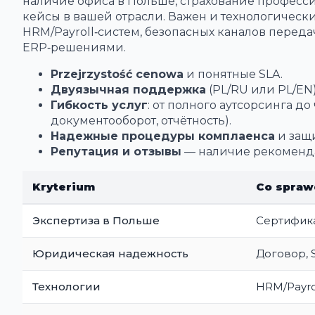
наличие офиса в Польше, страхование професси
кейсы в вашей отрасли. Важен и технологичес
HRM/Payroll‑систем, безопасных каналов перед
ERP‑решениями.
Przejrzystość cenowa
и понятные SLA.
Двуязычная поддержка
(PL/RU или PL/EN
Гибкость услуг
: от полного аутсорсинга д
документооборот, отчётность).
Надежные процедуры комплаенса
и защ
Репутация и отзывы
— наличие рекоменда
Kryterium
Co spraw
Экспертиза в Польше
Сертифика
Юридическая надежность
Договор, 
Технологии
HRM/Payro