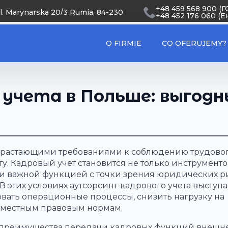
+48 459 568 900 
l. Marynarska 20/3 Rumia, 84-230
+48 452 176 060 (Е
O FIRMIE
CO OFERUJEMY?
 учета в Польше: выгодн
озрастающими требованиями к соблюдению трудово
ту. Кадровый учет становится не только инструмент
и важной функцией с точки зрения юридических р
 этих условиях аутсорсинг кадрового учета выступа
ать операционные процессы, снизить нагрузку на
е местным правовым нормам.
е преимущества передачи кадровых функций внешн