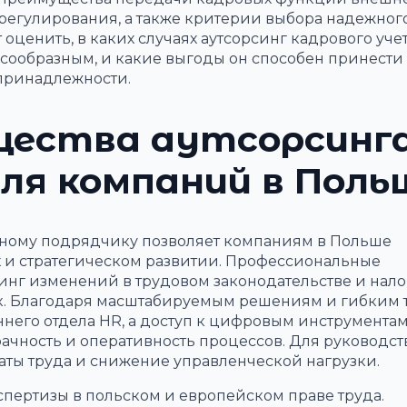
регулирования, а также критерии выбора надежног
 оценить, в каких случаях аутсорсинг кадрового уче
сообразным, и какие выгоды он способен принести
принадлежности.
щества аутсорсинг
для компаний в Поль
ному подрядчику позволяет компаниям в Польше
х и стратегическом развитии. Профессиональные
инг изменений в трудовом законодательстве и нал
к. Благодаря масштабируемым решениям и гибким
него отдела HR, а доступ к цифровым инструментам
чность и оперативность процессов. Для руководств
аты труда и снижение управленческой нагрузки.
кспертизы в польском и европейском праве труда.