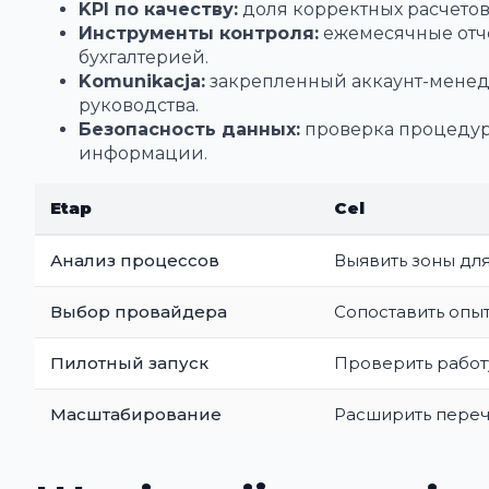
KPI по качеству:
доля корректных расчетов,
Инструменты контроля:
ежемесячные отче
бухгалтерией.
Komunikacja:
закрепленный аккаунт-менедж
руководства.
Безопасность данных:
проверка процедур
информации.
Etap
Cel
Анализ процессов
Выявить зоны дл
Выбор провайдера
Сопоставить опы
Пилотный запуск
Проверить работ
Масштабирование
Расширить переч