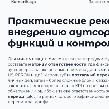
Komunikacja
Языки под
Практические рек
внедрению аутсор
функций и контро
Для минимизации рисков на этапе передачи фу
составьте
матрицу ответственности
, где фик
аутсорсера, а также регламент обмена данными 
US, PFRON и др.). Используйте
поэтапный пере
личных дел, затем – более сложные блоки, свя
закрепить в договоре не только KPI по срокам 
обнаружении ошибок, а также ответственность 
период
(pilot), в рамках которого зафиксирова
пересмотра тарифа.