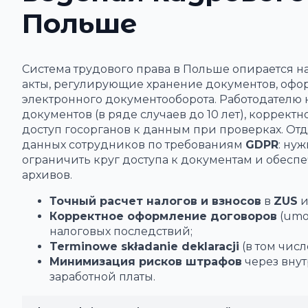
Польше
Система трудового права в Польше опирается н
акты, регулирующие хранение документов, офо
электронного документооборота. Работодателю
документов (в ряде случаев до 10 лет), коррек
доступ госорганов к данным при проверках. От
данных сотрудников по требованиям
GDPR
: ну
ограничить круг доступа к документам и обесп
архивов.
Точный расчет налогов и взносов
в
ZUS
и
Корректное оформление договоров
(umow
налоговых последствий;
Terminowe składanie deklaracji
(в том числ
Минимизация рисков штрафов
через внут
заработной платы.